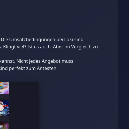
r. Die Umsatzbedingungen bei Loki sind
Klingt viel? Ist es auch. Aber im Vergleich zu
n kannst. Nicht jedes Angebot muss
ind perfekt zum Antesten.