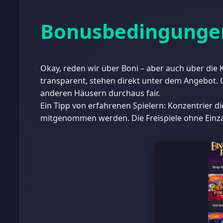
Bonusbedingunge
Okay, reden wir über Boni – aber auch über die 
transparent, stehen direkt unter dem Angebot. Of
anderen Häusern durchaus fair.
Ein Tipp von erfahrenen Spielern: Konzentrier di
mitgenommen werden. Die Freispiele ohne Einza