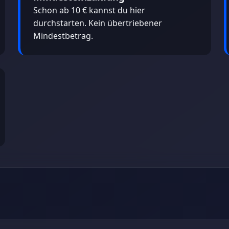
Schon ab 10 € kannst du hier
durchstarten. Kein übertriebener
Mindestbetrag.