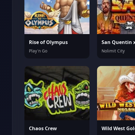
Rise of Olympus
San Quentin 
Play'n Go
Nolimit City
Chaos Crew
Wild West Gol